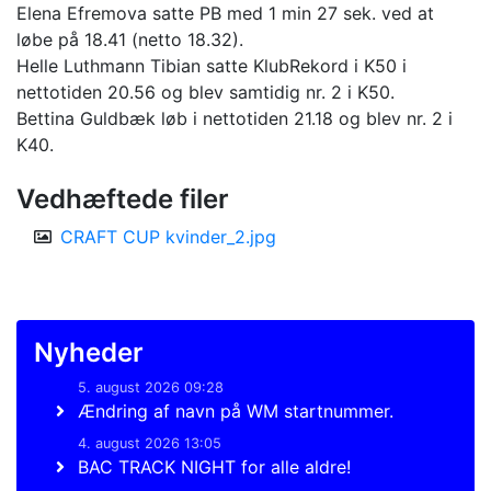
Elena Efremova satte PB med 1 min 27 sek. ved at
løbe på 18.41 (netto 18.32).
Helle Luthmann Tibian satte KlubRekord i K50 i
nettotiden 20.56 og blev samtidig nr. 2 i K50.
Bettina Guldbæk løb i nettotiden 21.18 og blev nr. 2 i
K40.
Vedhæftede filer
CRAFT CUP kvinder_2.jpg
Nyheder
5. august 2026 09:28
Ændring af navn på WM startnummer.
4. august 2026 13:05
BAC TRACK NIGHT for alle aldre!