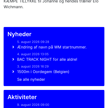
KÆMPE TILLYKKE til Johanne og hendes træner Elo
Wichmann.
Nyheder
5. august 2026 09:28
Ændring af navn på WM startnummer.
4. august 2026 13:05
BAC TRACK NIGHT for alle aldre!
3. august 2026 16:29
1500m i Oordegem (Belgien)
Se alle nyheder
Aktiviteter
9. august 2026 09:00