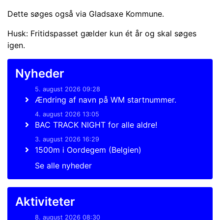
Dette søges også via Gladsaxe Kommune.
Husk: Fritidspasset gælder kun ét år og skal søges
igen.
Nyheder
5. august 2026 09:28
Ændring af navn på WM startnummer.
4. august 2026 13:05
BAC TRACK NIGHT for alle aldre!
3. august 2026 16:29
1500m i Oordegem (Belgien)
Se alle nyheder
Aktiviteter
8. august 2026 08:30