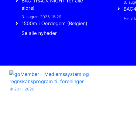
BAC TRACK NIGHT for alle
8. aug
aldre!
BAC
3. august 2026 16:29
Se ak
1500m i Oordegem (Belgien)
Se alle nyheder
© 2011-2026