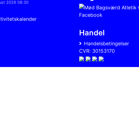
ust 2026 08:30
4
tivitetskalender
Handel
Handelsbetingelser
CVR: 30153170