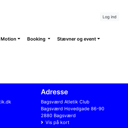
Log ind
 Motion
Booking
Stævner og event
Adresse
ik.dk
Bagsværd Atletik Club
Bagsværd Hovedgade 86-90
2880 Bagsværd
Vis på kort