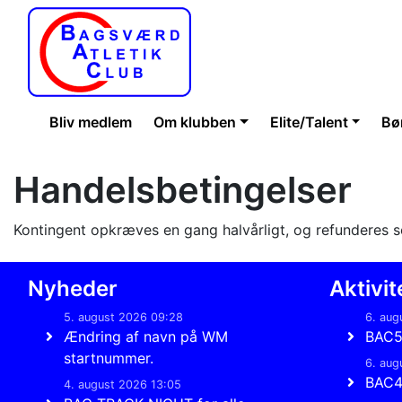
Bliv medlem
Om klubben
Elite/Talent
Bø
Handelsbetingelser
Kontingent opkræves en gang halvårligt, og refunderes 
Nyheder
Aktivit
5. august 2026 09:28
6. aug
Ændring af navn på WM
BAC
startnummer.
6. aug
BAC
4. august 2026 13:05