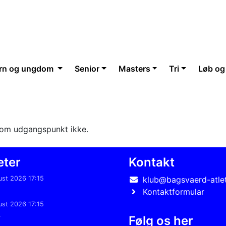
rn og ungdom
Senior
Masters
Tri
Løb og
som udgangspunkt ikke.
eter
Kontakt
ust 2026 17:15
klub@bagsvaerd-atlet
5
Kontaktformular
ust 2026 17:15
4
Følg os her