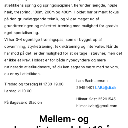
atletikkens spring og springdiscipliner, herunder længde, højde,
hæk, trespring, 100m, 200m og 400m. Holdet har primært fokus
på den grundlæggende teknik, og vi gør meget ud af
grundtræningen og målrettet træning med mulighed for gradvis
øget specialisering.
Vi har 3-4 ugentlige træningspas, som er bygget op af
opvarmning, styrketræning, tekniktræning og intervaller. Når du
har mod på det, er der mulighed for at deltage i stævner, men det
er ikke et krav. Holdet er for både nybegyndere og mere
rutinerede atletikudøvere, så du kan sagtens være med selvom,
du er ny i atletikken.
Lars Bach Jensen
Tirsdag og torsdag kl
17.30-19.00
29494401
LABJ@di.dk
Lørdag kl 10.00
Hilmar Kvist 25291545
På Bagsværd Stadion
hilmar.kvist@gmail.com
Mellem- og