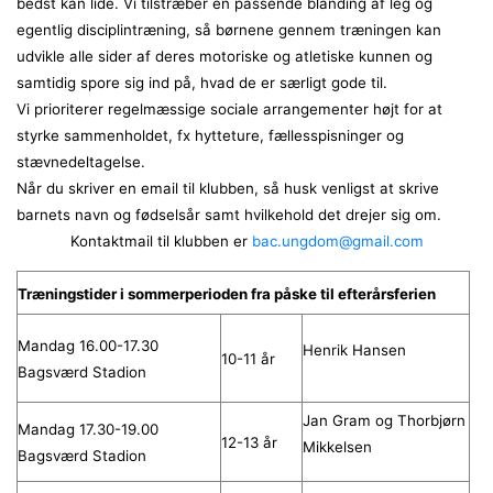
bedst kan lide. Vi tilstræber en passende blanding af leg og
egentlig disciplintræning, så børnene gennem træningen kan
udvikle alle sider af deres motoriske og atletiske kunnen og
samtidig spore sig ind på, hvad de er særligt gode til.
Vi prioriterer regelmæssige sociale arrangementer højt for at
styrke sammenholdet, fx hytteture, fællesspisninger og
stævnedeltagelse.
Når du skriver en email til klubben, så husk venligst at skrive
barnets navn og fødselsår samt hvilkehold det drejer sig om.
Kontaktmail til klubben er
bac.ungdom@gmail.com
Træningstider i sommerperioden fra påske til efterårsferien
Mandag 16.00-17.30
Henrik Hansen
10-11 år
Bagsværd Stadion
Jan Gram og Thorbjørn
Mandag 17.30-19.00
12-13 år
Mikkelsen
Bagsværd Stadion