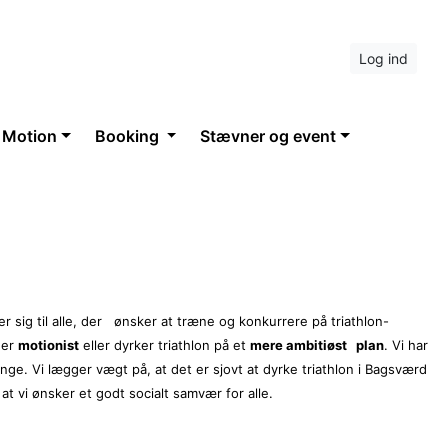
Log ind
 Motion
Booking
Stævner og event
 sig til alle, der ønsker at træne og konkurrere på triathlon-
 er
motionist
eller dyrker triathlon på et
mere ambitiøst pl
an
. Vi har
unge.
Vi lægger vægt på, at det er sjovt at dyrke triathlon i
Bagsværd
at vi ønsker et godt
socialt samvær for alle.