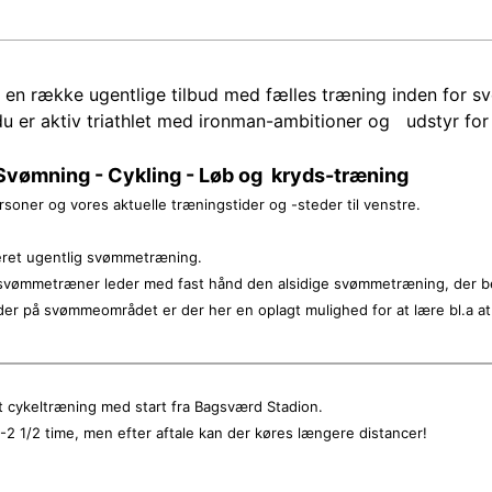
en række ugentlige tilbud med fælles træning inden for svø
u er aktiv triathlet med ironman-ambitioner og udstyr for 
Svømning - Cykling - Løb og kryds-træning
soner og vores aktuelle træningstider og -steder til venstre.
eret ugentlig svømmetræning.
svømmetræner leder med fast hånd den alsidige svømmetræning, der be
er på svømmeområdet er der her en oplagt mulighed for at lære bl.a at 
t cykeltræning med start fra Bagsværd Stadion.
-2 1/2 time, men efter aftale kan der køres længere distancer!