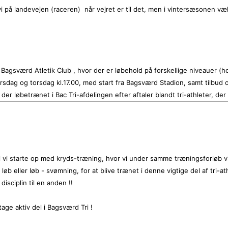
i på landevejen (raceren) når vejret er til det, men i vintersæsonen væl
 Bagsværd Atletik Club , hvor der er løbehold på forskellige niveauer (ho
irsdag og torsdag kl.17.00, med start fra Bagsværd Stadion, samt tilbu
der løbetrænet i Bac Tri-afdelingen efter aftaler blandt tri-athleter, d
il vi starte op med kryds-træning, hvor vi under samme træningsforløb 
 løb eller løb - svømning, for at blive trænet i denne vigtige del af tri-
 disciplin til en anden !!
tage aktiv del i Bagsværd Tri !