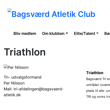
Bliv medlem
Om klubben
Elite/Talent
Bø
Triathlon
Triathlon
Tri- udvalgsformand
Bagsværd Tri er
Per Nilsson
området (svømni
Mail:
tri-afdelingen@bagsvaerd-
plads til alle: 
atletik.dk
TRI og vores t