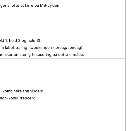
ger vi ofte at køre på MB-cyklen i
ld 1, hold 2 og hold 3).
d om løbetræning i weekenden (lørdag/søndag).
er ønsker en særlig fokusering på dette område.
vil kombinere træningen:
athlon-konkurrencen: