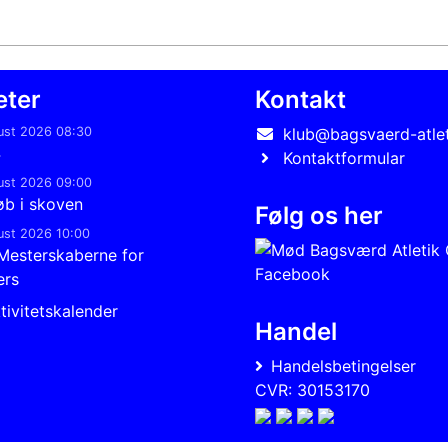
eter
Kontakt
ust 2026 08:30
klub@bagsvaerd-atlet
4
Kontaktformular
ust 2026 09:00
løb i skoven
Følg os her
ust 2026 10:00
Mesterskaberne for
ers
tivitetskalender
Handel
Handelsbetingelser
CVR: 30153170