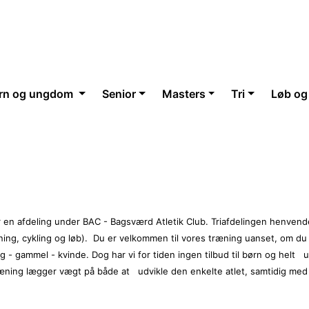
rn og ungdom
Senior
Masters
Tri
Løb og
 en afdeling under BAC - Bagsværd Atletik Club. Triafdelingen henvender
ng, cykling og løb).
Du er velkommen til vores træning uanset, om du
ung - gammel - kvinde. Dog har vi for tiden ingen tilbud til børn og helt 
ræning lægger vægt på både at udvikle den enkelte atlet, samtidig med 