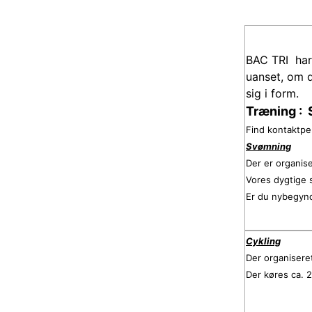
BAC TRI har 
uanset, om d
sig i form.
Træning : 
Find kontaktper
Svømning
Der er organis
Vores dygtige 
Er du nybegynd
Cykling
Der organisere
Der køres ca. 2