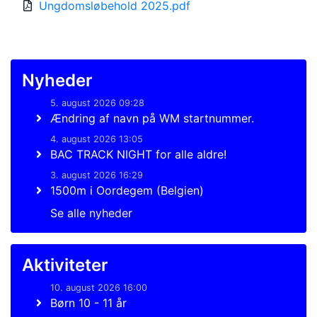
Ungdomsløbehold 2025.pdf
Nyheder
5. august 2026 09:28
Ændring af navn på WM startnummer.
4. august 2026 13:05
BAC TRACK NIGHT for alle aldre!
3. august 2026 16:29
1500m i Oordegem (Belgien)
Se alle nyheder
Aktiviteter
10. august 2026 16:00
Børn 10 - 11 år