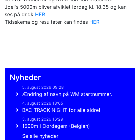
Joel's 5000m bliver afviklet lørdag kl. 18.35 og kan
ses på dr.dk
HER
Tidsskema og resultater kan findes
HER
Nyheder
5. august 2026 09:28
Ændring af navn på WM startnummer.
4. august 2026 13:05
BAC TRACK NIGHT for alle aldre!
3. august 2026 16:29
1500m i Oordegem (Belgien)
Se alle nyheder