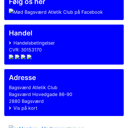
Følg os her
Handel
Handelsbetingelser
CVR: 30153170
Adresse
Bagsværd Atletik Club
Bagsværd Hovedgade 86-90
2880 Bagsværd
Vis på kort