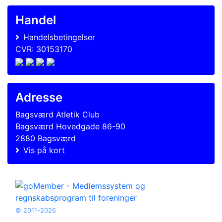
Handel
Handelsbetingelser
CVR: 30153170
Adresse
Bagsværd Atletik Club
Bagsværd Hovedgade 86-90
2880 Bagsværd
Vis på kort
© 2011-2026