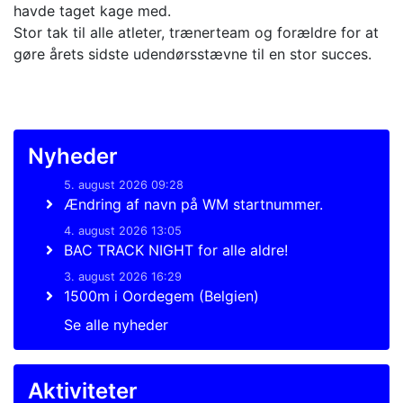
havde taget kage med.
Stor tak til alle atleter, trænerteam og forældre for at
gøre årets sidste udendørsstævne til en stor succes.
Nyheder
5. august 2026 09:28
Ændring af navn på WM startnummer.
4. august 2026 13:05
BAC TRACK NIGHT for alle aldre!
3. august 2026 16:29
1500m i Oordegem (Belgien)
Se alle nyheder
Aktiviteter