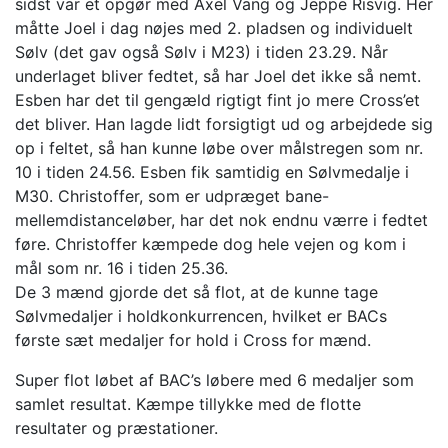
sidst var et opgør med Axel Vang og Jeppe Risvig. Her
måtte Joel i dag nøjes med 2. pladsen og individuelt
Sølv (det gav også Sølv i M23) i tiden 23.29. Når
underlaget bliver fedtet, så har Joel det ikke så nemt.
Esben har det til gengæld rigtigt fint jo mere Cross’et
det bliver. Han lagde lidt forsigtigt ud og arbejdede sig
op i feltet, så han kunne løbe over målstregen som nr.
10 i tiden 24.56. Esben fik samtidig en Sølvmedalje i
M30. Christoffer, som er udpræget bane-
mellemdistanceløber, har det nok endnu værre i fedtet
føre. Christoffer kæmpede dog hele vejen og kom i
mål som nr. 16 i tiden 25.36.
De 3 mænd gjorde det så flot, at de kunne tage
Sølvmedaljer i holdkonkurrencen, hvilket er BACs
første sæt medaljer for hold i Cross for mænd.
Super flot løbet af BAC’s løbere med 6 medaljer som
samlet resultat. Kæmpe tillykke med de flotte
resultater og præstationer.