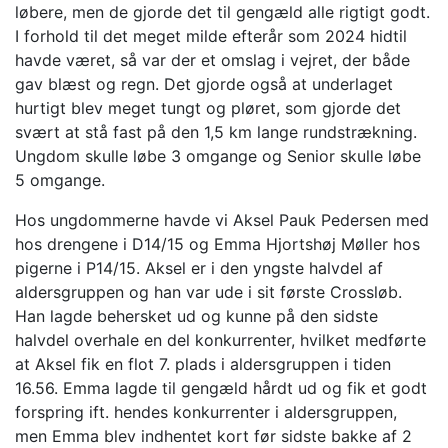
løbere, men de gjorde det til gengæld alle rigtigt godt.
I forhold til det meget milde efterår som 2024 hidtil
havde været, så var der et omslag i vejret, der både
gav blæst og regn. Det gjorde også at underlaget
hurtigt blev meget tungt og pløret, som gjorde det
svært at stå fast på den 1,5 km lange rundstrækning.
Ungdom skulle løbe 3 omgange og Senior skulle løbe
5 omgange.
Hos ungdommerne havde vi Aksel Pauk Pedersen med
hos drengene i D14/15 og Emma Hjortshøj Møller hos
pigerne i P14/15. Aksel er i den yngste halvdel af
aldersgruppen og han var ude i sit første Crossløb.
Han lagde behersket ud og kunne på den sidste
halvdel overhale en del konkurrenter, hvilket medførte
at Aksel fik en flot 7. plads i aldersgruppen i tiden
16.56. Emma lagde til gengæld hårdt ud og fik et godt
forspring ift. hendes konkurrenter i aldersgruppen,
men Emma blev indhentet kort før sidste bakke af 2