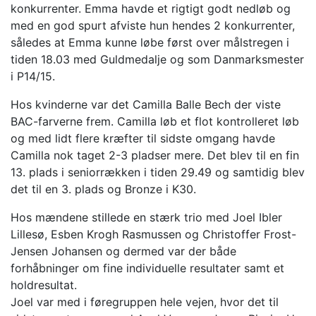
konkurrenter. Emma havde et rigtigt godt nedløb og
med en god spurt afviste hun hendes 2 konkurrenter,
således at Emma kunne løbe først over målstregen i
tiden 18.03 med Guldmedalje og som Danmarksmester
i P14/15.
Hos kvinderne var det Camilla Balle Bech der viste
BAC-farverne frem. Camilla løb et flot kontrolleret løb
og med lidt flere kræfter til sidste omgang havde
Camilla nok taget 2-3 pladser mere. Det blev til en fin
13. plads i seniorrækken i tiden 29.49 og samtidig blev
det til en 3. plads og Bronze i K30.
Hos mændene stillede en stærk trio med Joel Ibler
Lillesø, Esben Krogh Rasmussen og Christoffer Frost-
Jensen Johansen og dermed var der både
forhåbninger om fine individuelle resultater samt et
holdresultat.
Joel var med i føregruppen hele vejen, hvor det til