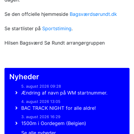
Se den offcielle hjemmeside
Bagsværdsørundt.dk
Se startlister på
Sportstiming
.
Hilsen Bagsværd Sø Rundt arrangørgruppen
Nyheder
5. august 2026 09:28
Ændring af navn på WM startnummer.
4. august 2026 13:05
BAC TRACK NIGHT for alle aldre!
3. august 2026 16:29
1500m i Oordegem (Belgien)
Se alle nyheder